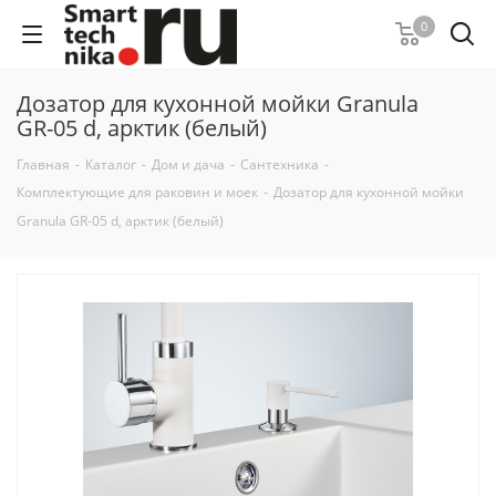
0
Дозатор для кухонной мойки Granula
GR-05 d, арктик (белый)
Главная
-
Каталог
-
Дом и дача
-
Сантехника
-
Комплектующие для раковин и моек
-
Дозатор для кухонной мойки
Granula GR-05 d, арктик (белый)