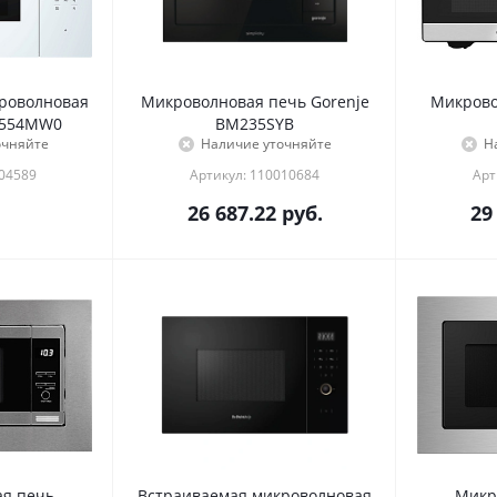
роволновая
Микроволновая печь Gorenje
Микрово
L554MW0
BM235SYB
очняйте
Наличие уточняйте
Н
004589
Артикул: 110010684
Арт
26 687.22
руб.
29
я печь
Встраиваемая микроволновая
Микр