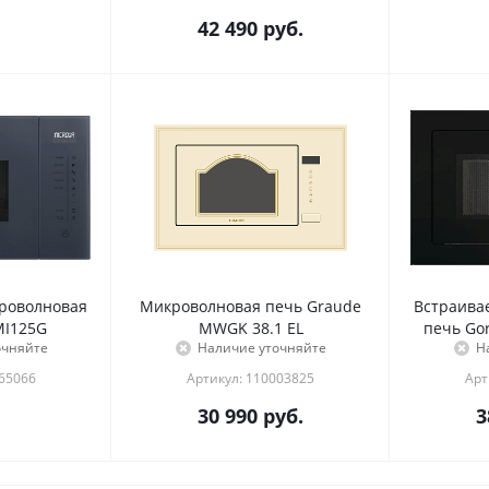
42 490
руб.
роволновая
Микроволновая печь Graude
Встраива
MI125G
MWGK 38.1 EL
печь Go
очняйте
Наличие уточняйте
Н
065066
Артикул: 110003825
Арт
30 990
руб.
3