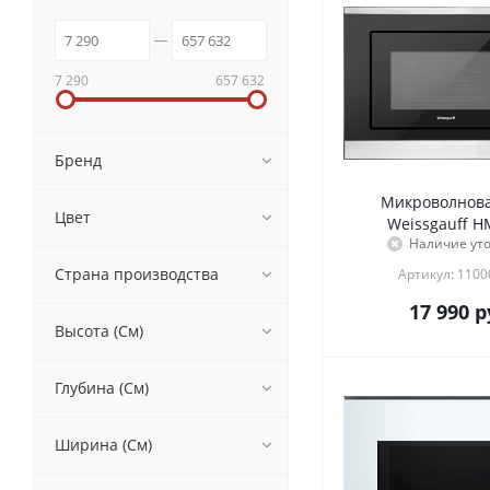
7 290
657 632
Бренд
Микроволнова
Цвет
Weissgauff H
Наличие ут
Страна производства
Артикул: 110
17 990
р
Высота (См)
Глубина (См)
Ширина (См)