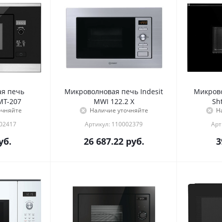
я печь
Микроволновая печь Indesit
Микрово
MT-207
MWI 122.2 X
Sh
очняйте
Наличие уточняйте
Н
002417
Артикул: 110002379
Арт
уб.
26 687.22
руб.
3