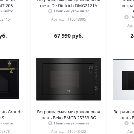
MT-205
печь De Dietrich DMG2121A
встра
очняйте
Наличие уточняйте
Н
002415
Артикул: 110048885
Арт
уб.
67 990
руб.
2
ечь Graude
Встраиваемая микроволновая
Встраива
 S
печь Beko BMGB 25333 BG
печь 
очняйте
Наличие уточняйте
Н
002378
Артикул: 110048422
Арт