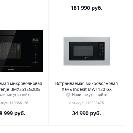
181 990
руб.
емая микроволновая
Встраиваемая микроволновая
renje BMX251SG2BG
печь Indesit MWI 120 GX
аличие уточняйте
Наличие уточняйте
икул: 110056126
Артикул: 110038475
8 999
руб.
34 990
руб.