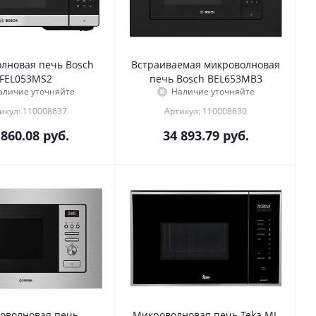
лновая печь Bosch
Встраиваемая микроволновая
FEL053MS2
печь Bosch BEL653MB3
аличие уточняйте
Наличие уточняйте
икул: 110008637
Артикул: 110008630
 860.08
руб.
34 893.79
руб.
оволновая печь
Микроволновая печь Teka ML