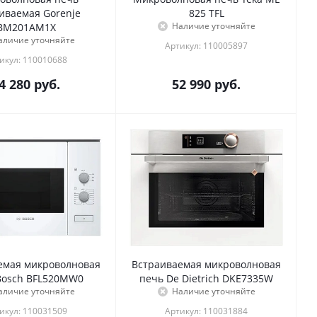
иваемая Gorenje
825 TFL
Наличие уточняйте
BM201AM1X
аличие уточняйте
Артикул: 110005897
икул: 110010688
4 280
руб.
52 990
руб.
емая микроволновая
Встраиваемая микроволновая
Bosch BFL520MW0
печь De Dietrich DKE7335W
аличие уточняйте
Наличие уточняйте
икул: 110031509
Артикул: 110031884