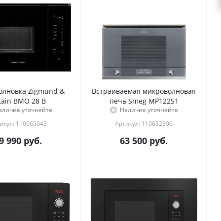
лновка Zigmund &
Встраиваемая микроволновая
tain BMO 28 B
печь Smeg MP122S1
аличие уточняйте
Наличие уточняйте
икул: 110065043
Артикул: 110032396
9 990
руб.
63 500
руб.