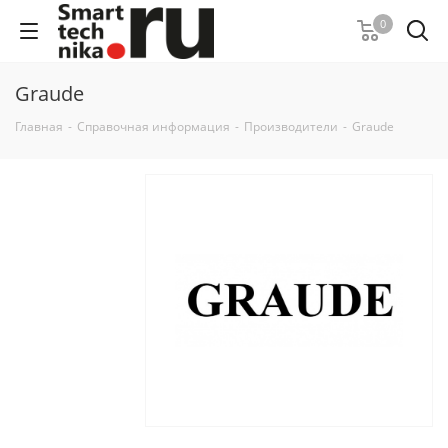
0
Graude
Главная
-
Справочная информация
-
Производители
-
Graude