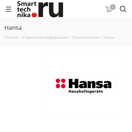
0
Hansa
Главная
-
Справочная информация
-
Производители
-
Hansa