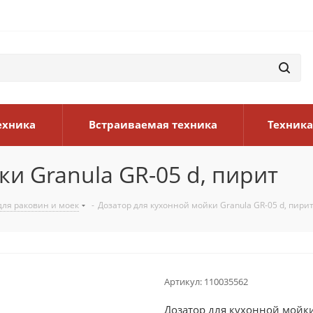
ехника
Встраиваемая техника
Техника
и Granula GR-05 d, пирит
ля раковин и моек
-
Дозатор для кухонной мойки Granula GR-05 d, пири
Артикул:
110035562
Дозатор для кухонной мойки