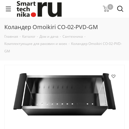
0
Коландер Omoikiri CO-02-PVD-GM
Главная
-
Каталог
-
Дом и дача
-
Сантехника
-
Комплектующие для раковин и моек
-
Коландер Omoikiri CO-02-PVD-
GM