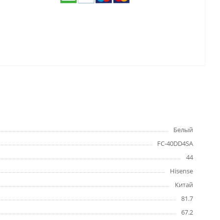
Белый
FC-40DD4SA
44
Hisense
Китай
81.7
67.2