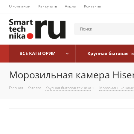
О компании
Как купить
Акции
Контакты
ВСЕ КАТЕГОРИИ
Крупная бытовая т
Морозильная камера Hise
Главная
-
Каталог
-
Крупная бытовая техника
-
Морозильные кам