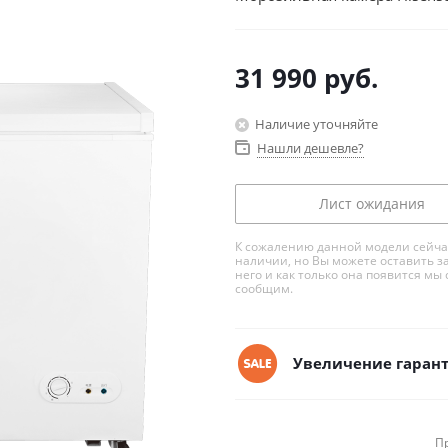
31 990
руб.
Наличие уточняйте
Нашли дешевле?
Лист ожидания
К сожалению данной модели сейча
наличии, но Вы можете оставить з
него и как только она появится мы 
сообщим.
Увеличение гарант
П