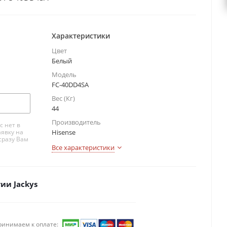
Характеристики
Цвет
Белый
Модель
FC-40DD4SA
Вес (Кг)
44
Производитель
с нет в
аявку на
Hisense
сразу Вам
Все характеристики
ии Jackys
ринимаем к оплате: