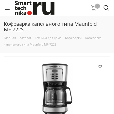
0
Кофеварка капельного типа Maunfeld
MF-722S
Главная
-
Каталог
-
Техника для дома
-
Кофеварки
-
Кофеварка
капельного типа Maunfeld MF-722S