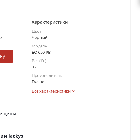
Характеристики
Цвет
Черный
е?
Модель
EO 650 PB
ину
Вес (Кг)
32
Производитель
Evelux
Все характеристики
е цены
ии Jackys