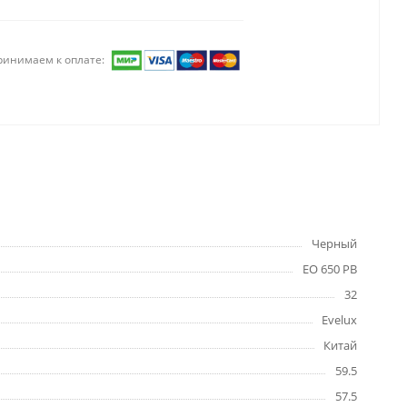
ринимаем к оплате:
Черный
EO 650 PB
32
Evelux
Китай
59.5
57.5